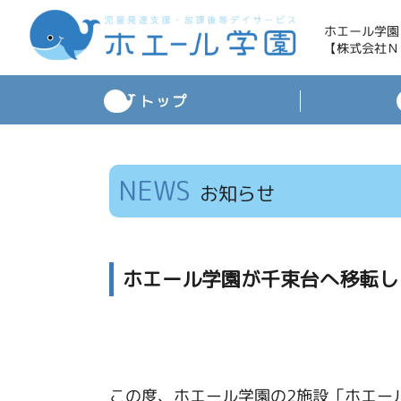
ホエール学園
【株式会社Ｎ
トップ
NEWS
お知らせ
ホエール学園が千束台へ移転し
この度、ホエール学園の2施設「ホエー